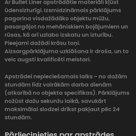
Ar Bullet Liner apstrādātie materiāli kļūst
ūdensizturīgi. Izsmidzināmais pārklājums
pagarina visdažādāko objektu mūžu,
pasargājot no mehāniskiem bojājumiem un
rūsas, kā arī uzlabo izskatu un izturību.
Pieejami dažādi krāsu toņi.
Aizsargpārklājuma uzklāšana ir droša, un to
veic augsti kvalificēti meistari.
Apstrādei nepieciešamais laiks – no dažām
stundām līdz vairākām darba dienām
(atkarībā no objekta specifikas). Pārklājums
nožūst dažu sekunžu laikā, savukārt
maksimālai slodzei drīkst pakļaut pēc 24
stundām.
Pārliecinieties par apstrādes