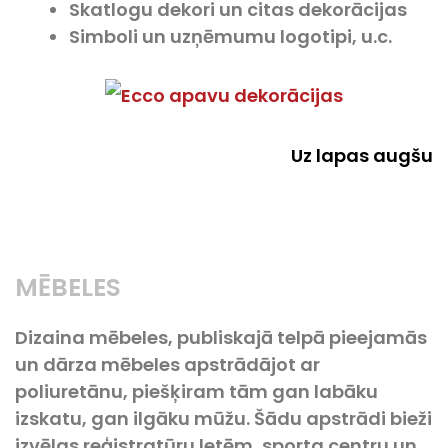
Skatlogu dekori un citas dekorācijas
Simboli un uzņēmumu logotipi, u.c.
Uz lapas augšu
MĒBELES
Dizaina mēbeles, publiskajā telpā pieejamās
un dārza mēbeles apstrādājot ar
poliuretānu, piešķiram tām gan labāku
izskatu, gan ilgāku mūžu. Šādu apstrādi bieži
izvēlas reģistratūru letēm, sporta centru un