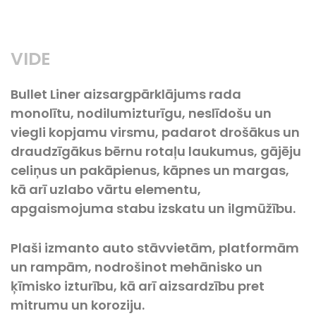
VIDE
Bullet Liner aizsargpārklājums rada
monolītu, nodilumizturīgu, neslīdošu un
viegli kopjamu virsmu, padarot drošākus un
draudzīgākus bērnu rotaļu laukumus, gājēju
celiņus un pakāpienus, kāpnes un margas,
kā arī uzlabo vārtu elementu,
apgaismojuma stabu izskatu un ilgmūžību.
Plaši izmanto auto stāvvietām, platformām
un rampām, nodrošinot mehānisko un
ķīmisko izturību, kā arī aizsardzību pret
mitrumu un koroziju.