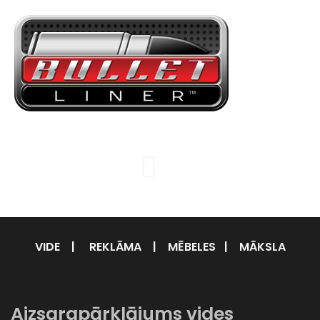
VIDE
|
REKLĀMA
|
MĒBELES
|
MĀKSLA
Aizsargpārklājums vides