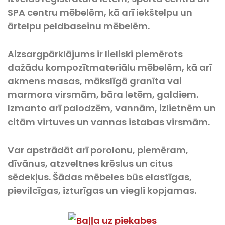
SPA centru mēbelēm, kā arī iekštelpu un
ārtelpu peldbaseinu mēbelēm.
Aizsargpārklājums ir lieliski piemērots
dažādu kompozītmateriālu mēbelēm, kā arī
akmens masas, mākslīgā granīta vai
marmora virsmām, bāra letēm, galdiem.
Izmanto arī palodzēm, vannām, izlietnēm un
citām virtuves un vannas istabas virsmām.
Var apstrādāt arī porolonu, piemēram,
dīvānus, atzveltnes krēslus un citus
sēdekļus. Šādas mēbeles būs elastīgas,
pievilcīgas, izturīgas un viegli kopjamas.