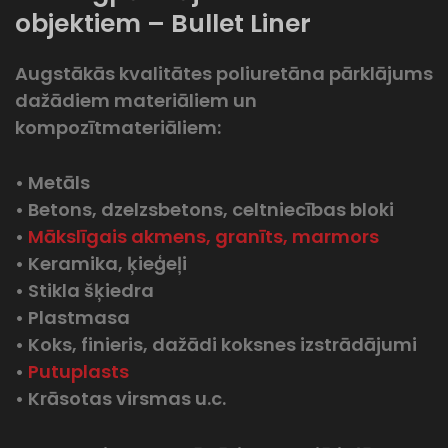
objektiem – Bullet Liner
Augstākās kvalitātes poliuretāna pārklājums
dažādiem materiāliem un
kompozītmateriāliem:
• Metāls
• Betons, dzelzsbetons, celtniecības bloki
•
Mākslīgais akmens, granīts, marmors
• Keramika, ķieģeļi
• Stikla šķiedra
• Plastmasa
• Koks, finieris, dažādi koksnes izstrādājumi
•
Putuplasts
• Krāsotas virsmas u.c.