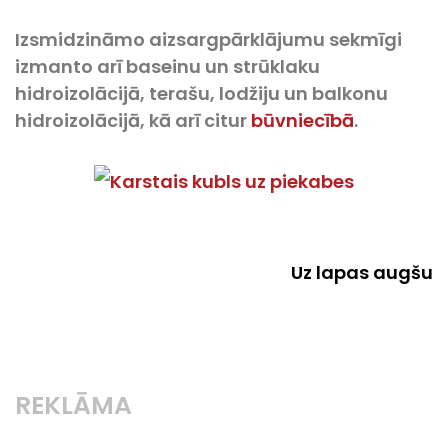
Izsmidzināmo aizsargpārklājumu sekmīgi
izmanto arī baseinu un strūklaku
hidroizolācijā, terašu, lodžiju un balkonu
hidroizolācijā, kā arī citur
būvniecībā
.
Uz lapas augšu
REKLĀMA