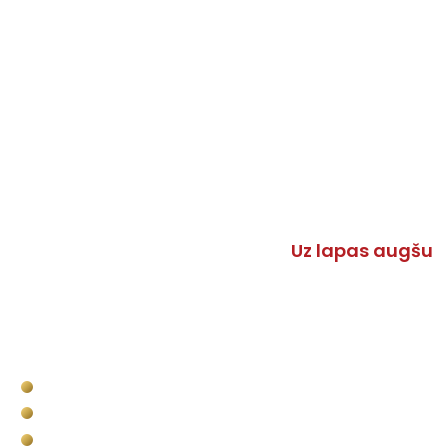
Uz lapas augšu
Pakalpojumi
Kravas kastes apstrāde
Komerctransporta kravas nodalījuma apstrāde
Bullet Liner militārais pielietojums