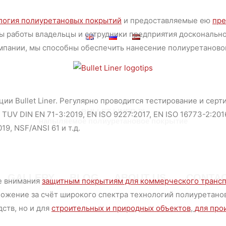
логия полиуретановых покрытий
и предоставляемые ею
пр
 годы работы владельцы и сотрудники предприятия досконал
мпании, мы способны обеспечить нанесение полиуретаново
ии Bullet Liner. Регулярно проводится тестирование и серти
BULLET LINER ™
V DIN EN 71-3:2019, EN ISO 9227:2017, EN ISO 16773-2:2016,
напыляемое полиуретановое покрытие
19, NSF/ANSI 61 и т.д.
GALLERY
BLOG
ABOUT US
CONTA
ше внимания
защитным покрытиям для коммерческого транс
ожение за счёт широкого спектра технологий полиуретано
ств, но и для
строительных и природных объектов
,
для про