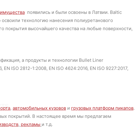
еимущества
появились и были освоены в Латвии. Baltic
ьно освоили технологию нанесения полиуретанового
го покрытия высочайшего качества на любые поверхности,
фикация, а продукты и технологии Bullet Liner
 EN ISO 2812-1:2008, EN ISO 4624:2016, EN ISO 9227:2017,
CTS
порта
,
автомобильных кузовов
и
грузовых платформ пикапов
.
вых покрытий. В настоящее время мы предлагаем
изводств
,
рекламы
и т.д.