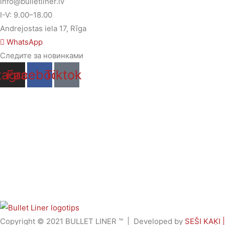
info@bulletliner.lv
I-V: 9.00–18.00
Andrejostas iela 17, Rīga
WhatsApp
Следите за новинками
tagram
Facebook
Tiktok
Copyright © 2021
BULLET LINER ™
| Developed by
SEŠI KAĶI |