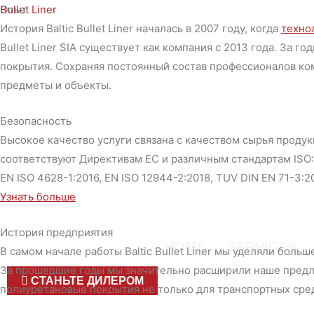
Перейти
Bullet Liner
Опыт
к
История Baltic Bullet Liner началась в 2007 году, когда
техно
содержимому
Bullet Liner SIA существует как компания с 2013 года. За
покрытия. Сохраняя постоянный состав профессионалов ко
предметы и объекты.
Безопасность
Высокое качество услуги связана с качеством сырья продукц
соответствуют Директивам ЕС и различным стандартам ISO: TU
EN ISO 4628-1:2016, EN ISO 12944-2:2018, TUV DIN EN 71-3:20
Узнать больше
История предприятия
HOME
SERVICES
В самом начале работы Baltic Bullet Liner мы уделяли боль
За прошедшие годы мы значительно расширили наше предл
СТАНЬТЕ ДИЛЕРОМ
полиуретановые покрытия не только для транспортных сред