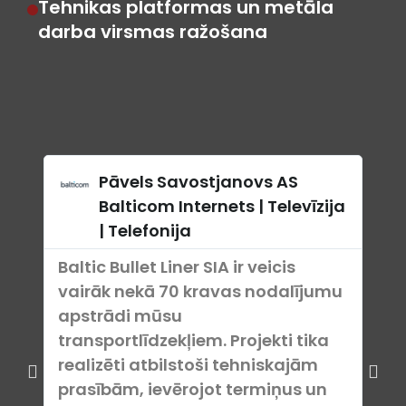
Tehnikas platformas un metāla
darba virsmas ražošana
Pāvels Savostjanovs AS
Balticom Internets | Televīzija
| Telefonija
Bal
Baltic Bullet Liner SIA ir veicis
pro
vairāk nekā 70 kravas nodalījumu
noz
apstrādi mūsu
ris
transportlīdzekļiem. Projekti tika
situ
realizēti atbilstoši tehniskajām
kva
prasībām, ievērojot termiņus un
saj