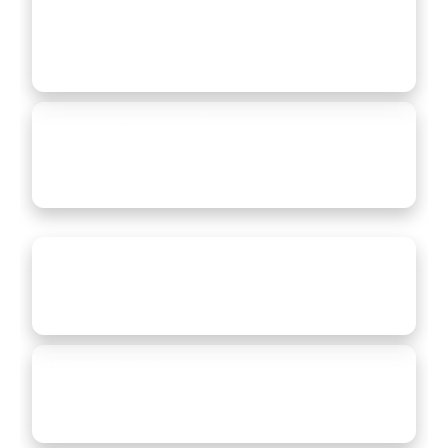
0.025
perms
Zema ūdens tvaika caurlaidība (ASTM E96) —
aizsardzība pret koroziju.
DARBA TEMPERATŪRA
−40
… +93
°C
°C
Stabila veiktspēja salā un karstumā.
EN ISO 9227:2017
Korozijas testi mākslīgā klimata apstākļos —
sāls izsmidzināšanas testi.
EN ISO 4624:2016
Krāsas un lakas — adhēzijas noteikšana ar
atraušanas testu.