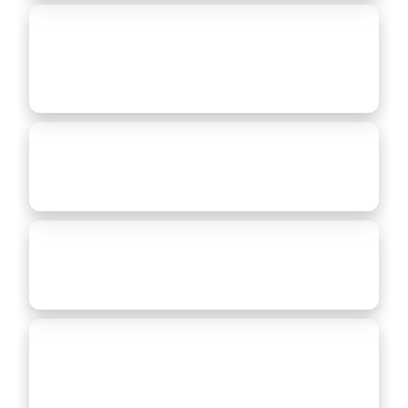
EN ISO 4628-1:2016
Krāsas un lakas — pārklājumu degradācijas
novērtējums (defektu daudzums/lielums un
izskata izmaiņu intensitāte).
EN ISO 12944-2:2018
Korozijas aizsardzība ar krāsu sistēmām —
klasifikācija pēc vides (C-kategorijas).
TÜV DIN EN 71-3:2019
Saskaņotais rotaļlietu drošuma standarts —
migrācijas tests (atbilstība).
EN ISO 16773-2:2016
Krāsas un lakas — elektropretestība un
elektriskā jauda. Biezums < 1,7 mm. Dielektrisks