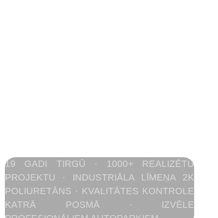
kas iztur vairāk
nekā standarts
Industriāla poliuretāna sistēma
komerctransporta grīdai, arkām
un sienām – radīta
uzņēmumiem, kuri savu tehniku
izmanto katru dienu.
19 GADI TIRGŪ · 1000+ REALIZĒTU
PROJEKTU · INDUSTRIĀLA LĪMEŅA 2K
POLIURETĀNS · KVALITĀTES KONTROLE
KATRĀ POSMĀ · IZVĒLE