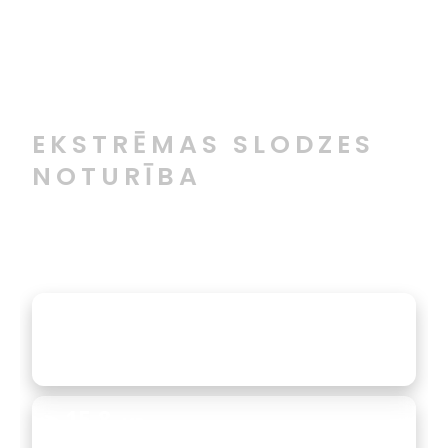
bojājumiem, nepieciešams profesionāls
aizsargpārklājums. Tas ne tikai pasargā metālu,
bet arī palīdz saglabāt automašīnas vērtību.
EKSTRĒMAS SLODZES
NOTURĪBA
Atbilst nozares standartiem un
prasībām
88–90
Shore A
Optimāla cietība un elastība — absorbē
triecienu, neplaisā un nezaudē formu.
≥ 15.8
MPa
Augsta stiepes izturība — notur strukturālu