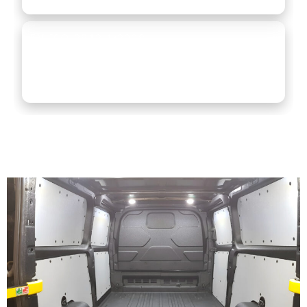
materiāls.
EN ISO 2812-1:2008
Krāsas un lakas — izturība pret šķidrumiem.
Neveidojas burbuļi, neplaisā, neatslāņojas,
nerūs.