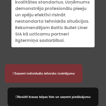
kvalitātes standartus. Uzņēmums
ska
demonstrēja profesionālu pieeju
vai
un spēju efektīvi risināt
pak
nestandarta tehniskās situācijas.
tos
Rekomendējam Baltic Bullet Liner
SIA kā uzticamu partneri
ilgtermiņa sadarbībai.
Saņemt individuālu tehnisko izvērtējumu
Nosūtīt kravas telpas foto un saņemt piedāvājumu