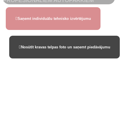
PROFESIONĀLIEM AUTOPARKIEM
Saņemt individuālu tehnisko izvērtējumu
Nosūtīt kravas telpas foto un saņemt piedāvājumu
Rūpnīcas orģinālais krāsojums ir paredzēts
pamata aizsardzībai. Tas nav domāts augstai
mehāniskai slodzei.
Ikdienas darbā – kravas iekraušana,
izkraušana, mitrums, sāls, akmeņi un
mehāniska slodze orģinālo krāsojumu ātri
nolieto. Lai izvairītos no rūsas un mehāniskiem