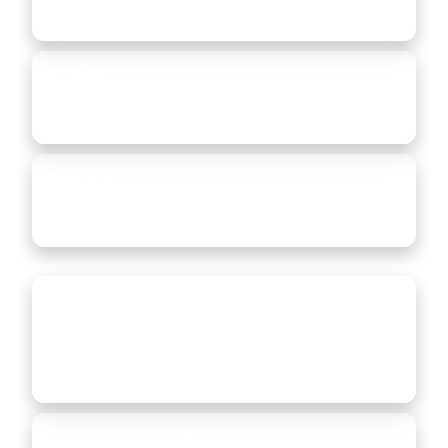
slodzi ilgtermiņā.
≥ 150
%
Elastība bez plaisām — pārklājums kustas kopā
ar pamatni.
≤ 0.3
%
Ekstrēma nodilumizturība — ≤0.3% zudums uz
1000 cikliem (Taber).
PLĪSUMA IZTURĪBA
≥ 400
pli
Iztur punktveida un griezes slodzi intensīvā
ekspluatācijā.
MITRUMA BARJERA