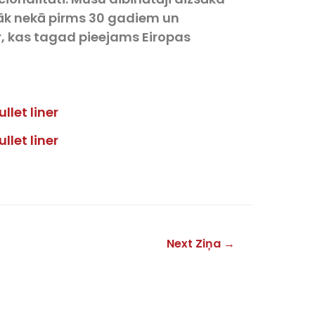
āk nekā pirms 30 gadiem un
er, kas tagad pieejams Eiropas
Next Ziņa
→