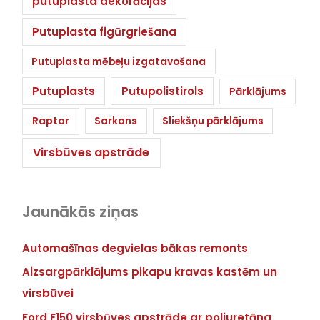
putuplasta dekorācijas
Putuplasta figūrgriešana
Putuplasta mēbeļu izgatavošana
Putuplasts
Putupolistirols
Pārklājums
Raptor
Sarkans
Sliekšņu pārklājums
Virsbūves apstrāde
Jaunākās ziņas
Automašīnas degvielas bākas remonts
Aizsargpārklājums pikapu kravas kastēm un
virsbūvei
Ford F150 virsbūves apstrāde ar poliuretāna