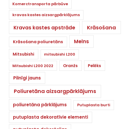
Komerctransporta pārbūve
kravas kastes aizsargpārklājums
Krāsošana
Kravas kastes apstrāde
Melns
Krāsošana poliuretāns
Mitsubishi
mitsubishi L200
Oranžs
Pelēks
Mitsubishi L200 2022
Pilnīgi jauns
Poliuretāna aizsargpārklājums
poliuretāna pārklājums
Putuplasta burti
putuplasta dekoratīvie elementi