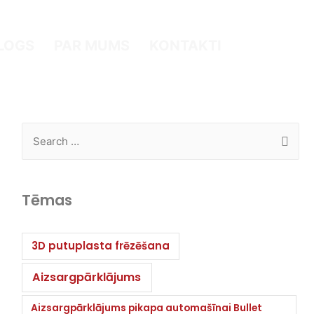
LOGS
PAR MUMS
KONTAKTI
Tēmas
3D putuplasta frēzēšana
Aizsargpārklājums
Aizsargpārklājums pikapa automašīnai Bullet