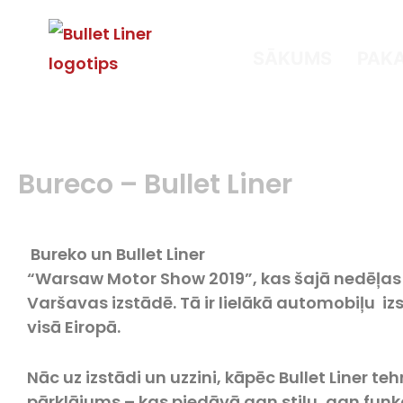
SĀKUMS
PAK
Bureco – Bullet Liner
Bureko un Bullet Liner
“Warsaw Motor Show 2019”, kas šajā nedēļas n
Varšavas izstādē. Tā ir lielākā automobiļu izs
visā Eiropā.
Nāc uz izstādi un uzzini, kāpēc Bullet Liner teh
pārklājums – kas piedāvā gan stilu, gan funkc