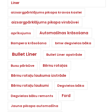
Liner
aizsargpārklājums pikapa kravas kastei
aizsargpārklājums pikapa virsbūvei
Automašīnas krāsošana
aprīkojums
Bampera krāsošana
bmw degvielas bāka
Bullet Liner
Bullet Liner apstrāde
Bērnu rotaļas
Busu pārbūve
Bērnu rotaļu laukuma izstrāde
Bērnu rotaļu laukumi
Degvielas bāka
Ford
Degvielas bāku remonts
Jauna pikapa automašīna