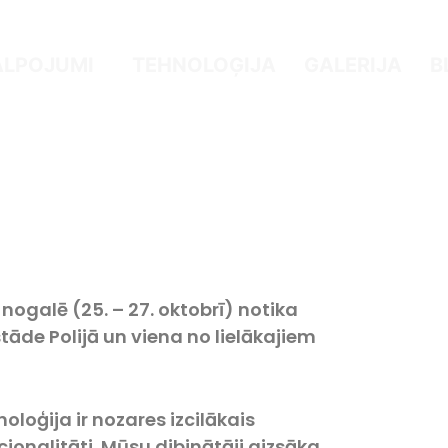
ALPOJUMI
TEHNOLOĢIJA
GALERIJA
B
ogalē (25. – 27. oktobrī) notika
tāde Polijā un viena no lielākajiem
noloģija ir nozares izcilākais
ionalitāti. Mūsu dibinātāji aizsāka