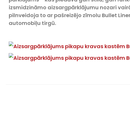
izsmidzināmo aizsargpārklājumu nozari vair
pilnveidoja to ar pašreizējo zīmolu Bullet Lin
automobiļu tirgū.