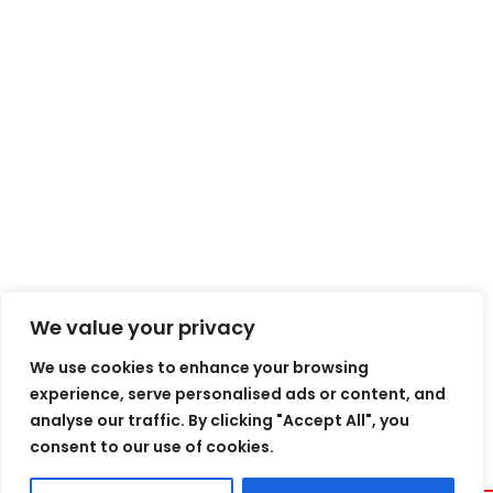
📍 Andrejostas iela 17, Rīga Latvija
+371 25187620
✉ info@bulletliner.lv
🕒 Darba laiks: P–Pk 9:00–18:00
Sekojiet jaunumiem
We value your privacy
We use cookies to enhance your browsing
experience, serve personalised ads or content, and
analyse our traffic. By clicking "Accept All", you
consent to our use of cookies.