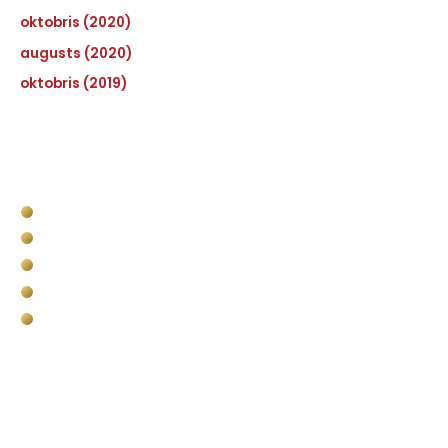
oktobris (2020)
augusts (2020)
oktobris (2019)
Pakalpojumi
Kravas kastes apstrāde
Komerctransporta kravas nodalījuma apstrāde
Bullet Liner militārais pielietojums
Pārklājumi vides un infrastruktūras objektiem
Putuplasta (EPS) griešana
Kontakti
SIA Baltic Bullet Liner