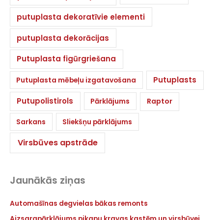
putuplasta dekoratīvie elementi
putuplasta dekorācijas
Putuplasta figūrgriešana
Putuplasts
Putuplasta mēbeļu izgatavošana
Putupolistirols
Pārklājums
Raptor
Sarkans
Sliekšņu pārklājums
Virsbūves apstrāde
Jaunākās ziņas
Automašīnas degvielas bākas remonts
Aizsargpārklājums pikapu kravas kastēm un virsbūvei