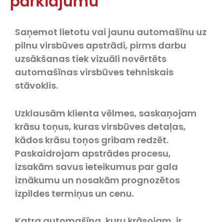
pārklājumu
Saņemot lietotu vai jaunu automašīnu uz
pilnu virsbūves apstrādi, pirms darbu
uzsākšanas tiek vizuāli novērtēts
automašīnas virsbūves tehniskais
stāvoklis.
Uzklausām klienta vēlmes, saskaņojam
krāsu toņus, kuras virsbūves detaļas,
kādos krāsu toņos gribam redzēt.
Paskaidrojam apstrādes procesu,
izsakām savus ieteikumus par gala
iznākumu un nosakām prognozētos
izpildes termiņus un cenu.
Katra automašīna, kuru krāsojam, ir