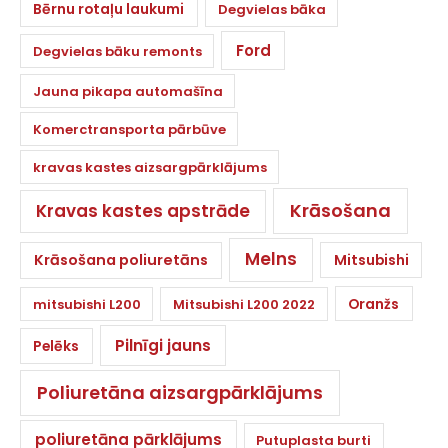
Bērnu rotaļu laukumi
Degvielas bāka
Ford
Degvielas bāku remonts
Jauna pikapa automašīna
Komerctransporta pārbūve
kravas kastes aizsargpārklājums
Krāsošana
Kravas kastes apstrāde
Melns
Krāsošana poliuretāns
Mitsubishi
Oranžs
mitsubishi L200
Mitsubishi L200 2022
Pilnīgi jauns
Pelēks
Poliuretāna aizsargpārklājums
poliuretāna pārklājums
Putuplasta burti