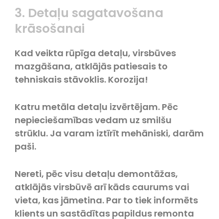
3. Detaļu sagatavošana
krāsošanai
Kad veikta rūpīga detaļu, virsbūves
mazgāšana, atklājās patiesais to
tehniskais stāvoklis. Korozija!
Katru metāla detaļu izvērtējam. Pēc
nepieciešamības vedam uz smilšu
strūklu. Ja varam iztīrīt mehāniski, darām
paši.
Nereti, pēc visu detaļu demontāžas,
atklājās virsbūvē arī kāds caurums vai
vieta, kas jāmetina. Par to tiek informēts
klients un sastādītas papildus remonta