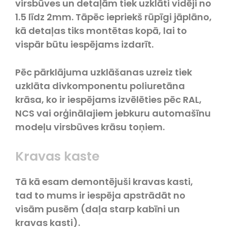
virsbūves un detaļām tiek uzklāti vidēji no
1.5 līdz 2mm. Tāpēc iepriekš rūpīgi jāplāno,
kā detaļas tiks montētas kopā, lai to
vispār būtu iespējams izdarīt.
Pēc pārklājuma uzklāšanas uzreiz tiek
uzklāta divkomponentu poliuretāna
krāsa, ko ir iespējams izvēlēties pēc RAL,
NCS vai orģinālajiem jebkuru automašīnu
modeļu virsbūves krāsu toņiem.
Kravas kaste
Tā kā esam demontējuši kravas kasti,
tad to mums ir iespēja apstrādāt no
visām pusēm (daļa starp kabīni un
kravas kasti).