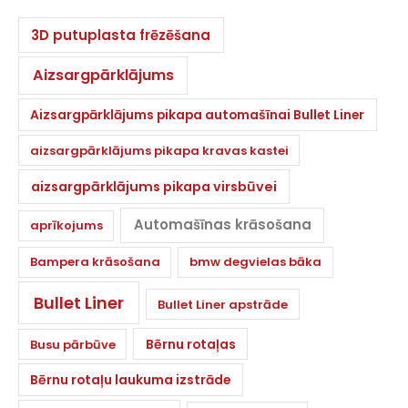
3D putuplasta frēzēšana
Aizsargpārklājums
Aizsargpārklājums pikapa automašīnai Bullet Liner
aizsargpārklājums pikapa kravas kastei
aizsargpārklājums pikapa virsbūvei
Automašīnas krāsošana
aprīkojums
Bampera krāsošana
bmw degvielas bāka
Bullet Liner
Bullet Liner apstrāde
Bērnu rotaļas
Busu pārbūve
Bērnu rotaļu laukuma izstrāde