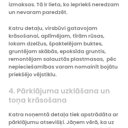
izmaksas. Tā ir lieta, ko iepriekš neredzam
un nevaram paredzēt.
Katru detaļu, virsbūvi gatavojam
krāsošanai, aplīmējam, tīrām rūsas,
lokam dzelžus, špaktelējam buktes,
gruntējam skābās, epoksīda gruntis,
remontējam salauztās plastmasas, pēc
nepieciešamības varam nomainīt bojātu
priekšējo vējstiklu.
4. Pārklājuma uzklāšana un
toņa krāsošana
Katra noņemtā detaļa tiek apstrādāta ar
pārklājumu atsevišķi. Jāņem vērā, ka uz