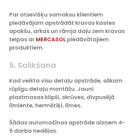
Par atsevišķu samaksu klientiem
piedāvājam apstrādāt kravas kastes
apakšu, arkas un rāmja daļu zem kravas
telpas ar
MERCASOL
piedāvātajiem
produktiem.
5. Salikšana
Kad veikta visu detaļu apstrāde, sākam
rūpīgu detaļu montāžu. Jauni
plastmasas klipši, skrūves, divpusējā
līmlente, hermētiķi, līmes.
Šādas automašīnas apstrāde aizņem 4-
5 darba nedēļas.