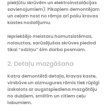
piekļūtu skrūvēm un elektroinstalācijas
savienojumiem). Pikapiem demontējam
un ceļam nost no rāmja arī pašu kravas
kastes nodalījumu.
Iepriekšējo meistaru hamutsistēmas,
nolauztas, sarūsējušas skrūves piedod
tikai “odziņu” šim darba posmam.
2. Detaļu mazgāšana
Katra demontētā detaļa, kravas kaste,
virsbūve un aizmugures rāmis tiek rūpīgi
izskalots ar augstspiediena mazgātāju
no dubļiem, smiltīm un citiem ceļu
labumiem.