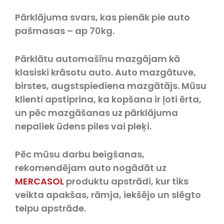
Pārklājuma svars, kas pienāk pie auto
pašmasas – ap 70kg.
Pārklātu automašīnu mazgājam kā
klasiski krāsotu auto. Auto mazgātuve,
birstes, augstspiediena mazgātājs. Mūsu
klienti apstiprina, ka kopšana ir ļoti ērta,
un pēc mazgāšanas uz pārklājuma
nepaliek ūdens piles vai pleķi.
Pēc mūsu darbu beigšanas,
rekomendējam auto nogādāt uz
MERCASOL
produktu apstrādi, kur tiks
veikta apakšas, rāmja, iekšējo un slēgto
telpu apstrāde.