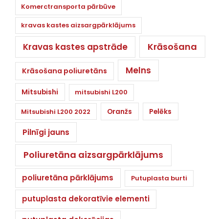
Komerctransporta pārbūve
kravas kastes aizsargpārklājums
Krāsošana
Kravas kastes apstrāde
Melns
Krāsošana poliuretāns
Mitsubishi
mitsubishi L200
Oranžs
Pelēks
Mitsubishi L200 2022
Pilnīgi jauns
Poliuretāna aizsargpārklājums
poliuretāna pārklājums
Putuplasta burti
putuplasta dekoratīvie elementi