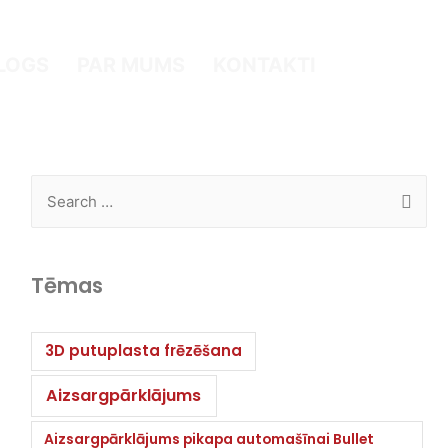
LOGS
PAR MUMS
KONTAKTI
Tēmas
3D putuplasta frēzēšana
Aizsargpārklājums
Aizsargpārklājums pikapa automašīnai Bullet