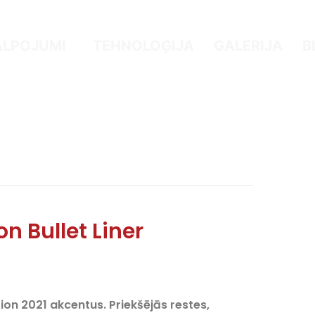
ALPOJUMI
TEHNOLOĢIJA
GALERIJA
B
on Bullet Liner
tion 2021 akcentus.
Priekšējās restes,