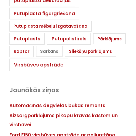
putuplasta dekorācijas
Putuplasta figūrgriešana
Putuplasta mēbeļu izgatavošana
Putuplasts
Putupolistirols
Pārklājums
Raptor
Sarkans
Sliekšņu pārklājums
Virsbūves apstrāde
Jaunākās ziņas
Automašīnas degvielas bākas remonts
Aizsargpārklājums pikapu kravas kastēm un
virsbūvei
Ford F150 virsbūves apstrāde ar poliuretāna