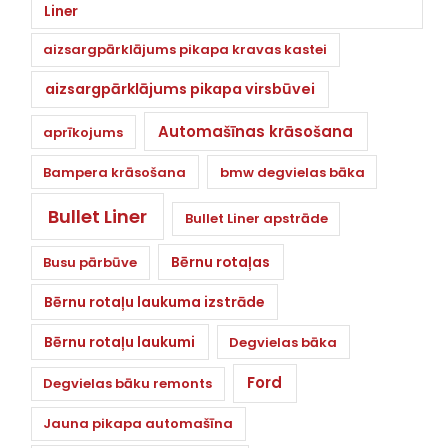
Liner
aizsargpārklājums pikapa kravas kastei
aizsargpārklājums pikapa virsbūvei
Automašīnas krāsošana
aprīkojums
Bampera krāsošana
bmw degvielas bāka
Bullet Liner
Bullet Liner apstrāde
Bērnu rotaļas
Busu pārbūve
Bērnu rotaļu laukuma izstrāde
Bērnu rotaļu laukumi
Degvielas bāka
Ford
Degvielas bāku remonts
Jauna pikapa automašīna