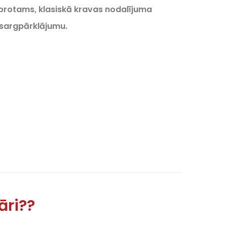
 protams, klasiskā kravas nodalījuma
izsargpārklājumu.
āri??