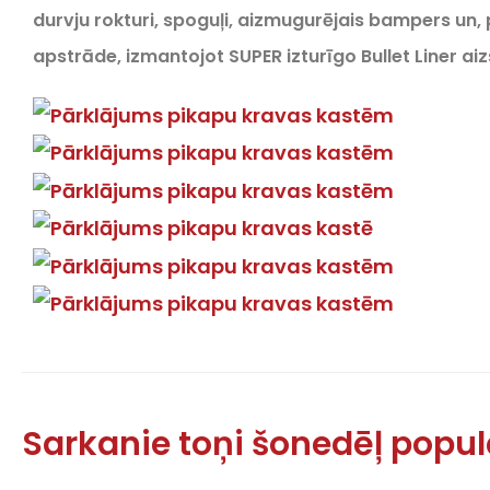
durvju rokturi, spoguļi, aizmugurējais bampers un,
apstrāde, izmantojot SUPER izturīgo Bullet Liner a
Sarkanie toņi šonedēļ popul