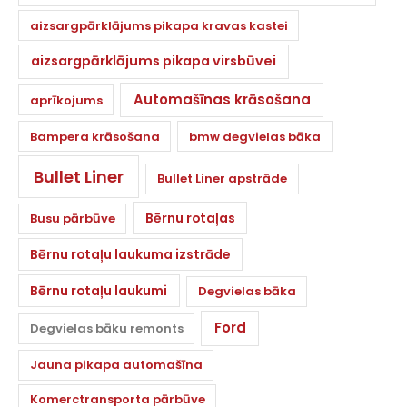
aizsargpārklājums pikapa kravas kastei
aizsargpārklājums pikapa virsbūvei
Automašīnas krāsošana
aprīkojums
Bampera krāsošana
bmw degvielas bāka
Bullet Liner
Bullet Liner apstrāde
Bērnu rotaļas
Busu pārbūve
Bērnu rotaļu laukuma izstrāde
Bērnu rotaļu laukumi
Degvielas bāka
Ford
Degvielas bāku remonts
Jauna pikapa automašīna
Komerctransporta pārbūve