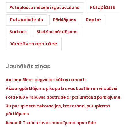
Putuplasts
Putuplasta mēbeļu izgatavošana
Putupolistirols
Pārklājums
Raptor
Sarkans
Sliekšņu pārklājums
Virsbūves apstrāde
Jaunākās ziņas
Automašīnas degvielas bākas remonts
Aizsargpārklājums pikapu kravas kastēm un virsbūvei
Ford F150 virsbūves apstrāde ar poliuretāna pārklājumu
3D putuplasta dekorācijas, krāsošana, putuplasta
pārklājums
Renault Trafic kravas nodalījuma apstrāde