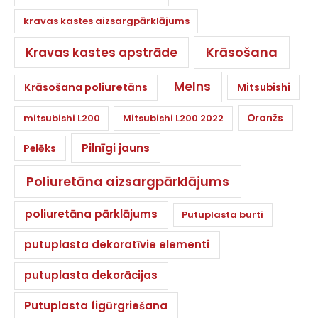
kravas kastes aizsargpārklājums
Krāsošana
Kravas kastes apstrāde
Melns
Krāsošana poliuretāns
Mitsubishi
Oranžs
mitsubishi L200
Mitsubishi L200 2022
Pilnīgi jauns
Pelēks
Poliuretāna aizsargpārklājums
poliuretāna pārklājums
Putuplasta burti
putuplasta dekoratīvie elementi
putuplasta dekorācijas
Putuplasta figūrgriešana