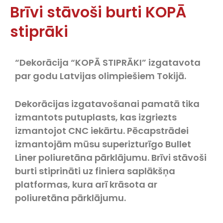
Brīvi stāvoši burti KOPĀ
stiprāki
“Dekorācija “KOPĀ STIPRĀKI” izgatavota
par godu Latvijas olimpiešiem Tokijā.
Dekorācijas izgatavošanai pamatā tika
izmantots putuplasts, kas izgriezts
izmantojot CNC iekārtu. Pēcapstrādei
izmantojām mūsu superizturīgo Bullet
Liner poliuretāna pārklājumu. Brīvi stāvoši
burti stiprināti uz finiera saplākšņa
platformas, kura arī krāsota ar
poliuretāna pārklājumu.