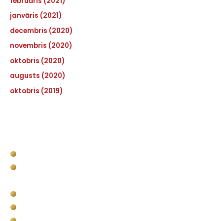
februāris (2021)
janvāris (2021)
decembris (2020)
novembris (2020)
oktobris (2020)
augusts (2020)
oktobris (2019)
Pakalpojumi
Kravas kastes apstrāde
Komerctransporta kravas nodalījuma
apstrāde
Bullet Liner militārais pielietojums
Pārklājumi vides un infrastruktūras objektiem
Putuplasta (EPS) griešana