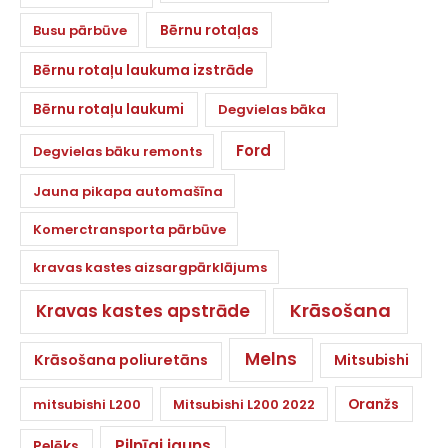
Bērnu rotaļas
Busu pārbūve
Bērnu rotaļu laukuma izstrāde
Bērnu rotaļu laukumi
Degvielas bāka
Ford
Degvielas bāku remonts
Jauna pikapa automašīna
Komerctransporta pārbūve
kravas kastes aizsargpārklājums
Krāsošana
Kravas kastes apstrāde
Melns
Krāsošana poliuretāns
Mitsubishi
Oranžs
mitsubishi L200
Mitsubishi L200 2022
Pilnīgi jauns
Pelēks