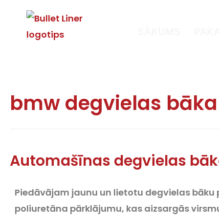
SĀKUMS
PAK
bmw degvielas bāka
Automašīnas degvielas bā
Piedāvājam jaunu un lietotu degvielas bāku
poliuretāna pārklājumu, kas aizsargās virsmu