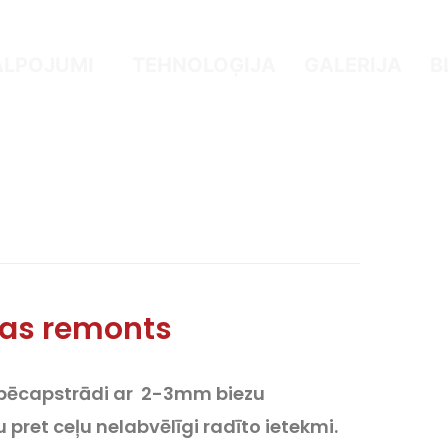
ALPOJUMI
TEHNOLOĢIJA
GALERIJA
B
kas remonts
 pēcapstrādi ar 2-3mm biezu
 pret ceļu nelabvēlīgi radīto ietekmi.