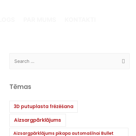
LOGS
PAR MUMS
KONTAKTI
Tēmas
3D putuplasta frēzēšana
Aizsargpārklājums
Aizsargpārklājums pikapa automašīnai Bullet