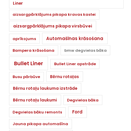
Liner
aizsargpārklājums pikapa kravas kastei
aizsargpārklājums pikapa virsbūvei
Automašīnas krāsošana
aprīkojums
Bampera krāsošana
bmw degvielas bāka
Bullet Liner
Bullet Liner apstrāde
Bērnu rotaļas
Busu pārbūve
Bērnu rotaļu laukuma izstrāde
Bērnu rotaļu laukumi
Degvielas bāka
Ford
Degvielas bāku remonts
Jauna pikapa automašīna