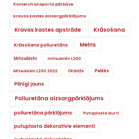
Komerctransporta pārbūve
kravas kastes aizsargpārklājums
Krāsošana
Kravas kastes apstrāde
Melns
Krāsošana poliuretāns
Mitsubishi
mitsubishi L200
Oranžs
Pelēks
Mitsubishi L200 2022
Pilnīgi jauns
Poliuretāna aizsargpārklājums
poliuretāna pārklājums
Putuplasta burti
putuplasta dekoratīvie elementi