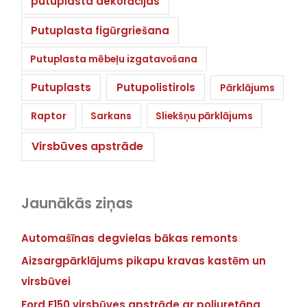
putuplasta dekorācijas
Putuplasta figūrgriešana
Putuplasta mēbeļu izgatavošana
Putuplasts
Putupolistirols
Pārklājums
Raptor
Sarkans
Sliekšņu pārklājums
Virsbūves apstrāde
Jaunākās ziņas
Automašīnas degvielas bākas remonts
Aizsargpārklājums pikapu kravas kastēm un
virsbūvei
Ford F150 virsbūves apstrāde ar poliuretāna