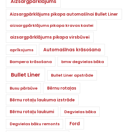
Aizsargpārklājums
Aizsargpārklājums pikapa automašīnai Bullet Liner
aizsargpārklājums pikapa kravas kastei
aizsargpārklājums pikapa virsbūvei
Automašīnas krāsošana
aprīkojums
Bampera krāsošana
bmw degvielas bāka
Bullet Liner
Bullet Liner apstrāde
Bērnu rotaļas
Busu pārbūve
Bērnu rotaļu laukuma izstrāde
Bērnu rotaļu laukumi
Degvielas bāka
Ford
Degvielas bāku remonts