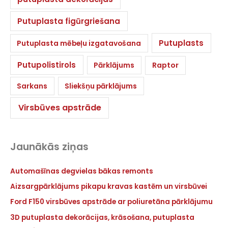
Putuplasta figūrgriešana
Putuplasts
Putuplasta mēbeļu izgatavošana
Putupolistirols
Pārklājums
Raptor
Sarkans
Sliekšņu pārklājums
Virsbūves apstrāde
Jaunākās ziņas
Automašīnas degvielas bākas remonts
Aizsargpārklājums pikapu kravas kastēm un virsbūvei
Ford F150 virsbūves apstrāde ar poliuretāna pārklājumu
3D putuplasta dekorācijas, krāsošana, putuplasta