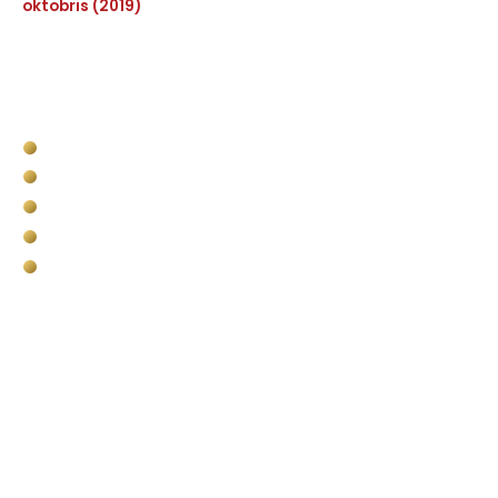
oktobris (2019)
Pakalpojumi
Kravas kastes apstrāde
Komerctransporta kravas nodalījuma apstrāde
Bullet Liner militārais pielietojums
Pārklājumi vides un infrastruktūras objektiem
Putuplasta (EPS) griešana
Kontakti
SIA Baltic Bullet Liner
📍 Andrejostas iela 17, Rīga Latvija