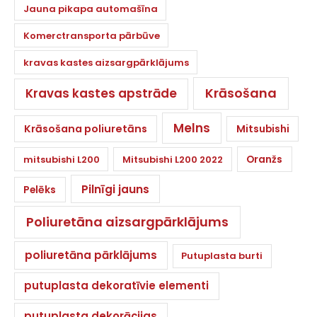
Jauna pikapa automašīna
Komerctransporta pārbūve
kravas kastes aizsargpārklājums
Krāsošana
Kravas kastes apstrāde
Melns
Krāsošana poliuretāns
Mitsubishi
Oranžs
mitsubishi L200
Mitsubishi L200 2022
Pilnīgi jauns
Pelēks
Poliuretāna aizsargpārklājums
poliuretāna pārklājums
Putuplasta burti
putuplasta dekoratīvie elementi
putuplasta dekorācijas