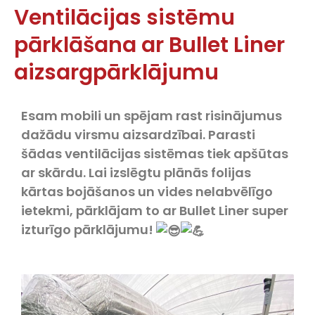
Ventilācijas sistēmu
pārklāšana ar Bullet Liner
aizsargpārklājumu
Esam mobili un spējam rast risinājumus
dažādu virsmu aizsardzībai. Parasti
šādas ventilācijas sistēmas tiek apšūtas
ar skārdu. Lai izslēgtu plānās folijas
kārtas bojāšanos un vides nelabvēlīgo
ietekmi, pārklājam to ar Bullet Liner super
izturīgo pārklājumu!