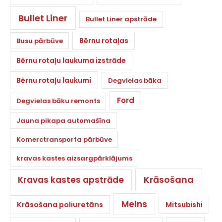
Bullet Liner
Bullet Liner apstrāde
Bērnu rotaļas
Busu pārbūve
Bērnu rotaļu laukuma izstrāde
Bērnu rotaļu laukumi
Degvielas bāka
Ford
Degvielas bāku remonts
Jauna pikapa automašīna
Komerctransporta pārbūve
kravas kastes aizsargpārklājums
Krāsošana
Kravas kastes apstrāde
Melns
Krāsošana poliuretāns
Mitsubishi