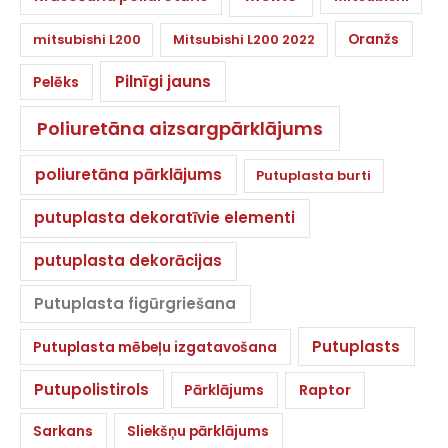
Oranžs
mitsubishi L200
Mitsubishi L200 2022
Pilnīgi jauns
Pelēks
Poliuretāna aizsargpārklājums
poliuretāna pārklājums
Putuplasta burti
putuplasta dekoratīvie elementi
putuplasta dekorācijas
Putuplasta figūrgriešana
Putuplasts
Putuplasta mēbeļu izgatavošana
Putupolistirols
Pārklājums
Raptor
Sarkans
Sliekšņu pārklājums