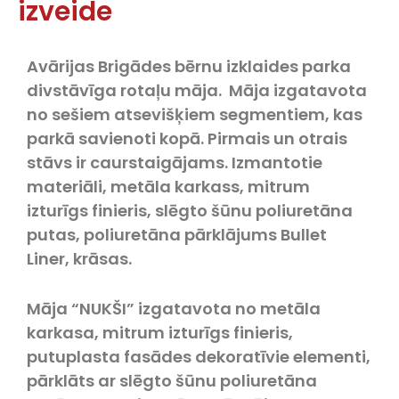
izveide
Avārijas Brigādes bērnu izklaides parka
divstāvīga rotaļu māja. Māja izgatavota
no sešiem atsevišķiem segmentiem, kas
parkā savienoti kopā. Pirmais un otrais
stāvs ir caurstaigājams. Izmantotie
materiāli, metāla karkass, mitrum
izturīgs finieris, slēgto šūnu poliuretāna
putas, poliuretāna pārklājums Bullet
Liner, krāsas.
Māja “NUKŠI” izgatavota no metāla
karkasa, mitrum izturīgs finieris,
putuplasta fasādes dekoratīvie elementi,
pārklāts ar slēgto šūnu poliuretāna