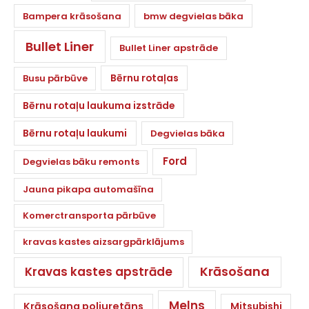
Bampera krāsošana
bmw degvielas bāka
Bullet Liner
Bullet Liner apstrāde
Bērnu rotaļas
Busu pārbūve
Bērnu rotaļu laukuma izstrāde
Bērnu rotaļu laukumi
Degvielas bāka
Ford
Degvielas bāku remonts
Jauna pikapa automašīna
Komerctransporta pārbūve
kravas kastes aizsargpārklājums
Krāsošana
Kravas kastes apstrāde
Melns
Krāsošana poliuretāns
Mitsubishi