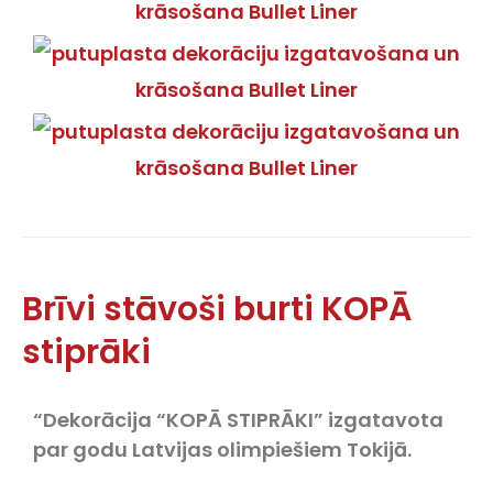
Brīvi stāvoši burti KOPĀ
stiprāki
“Dekorācija “KOPĀ STIPRĀKI” izgatavota
par godu Latvijas olimpiešiem Tokijā.