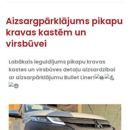
Aizsargpārklājums pikapu
kravas kastēm un
virsbūvei
Labākais ieguldījums pikapu kravas
kastes un virsbūves detaļu aizsardzībai
ar aizsarpārklājumu Bullet Liner!