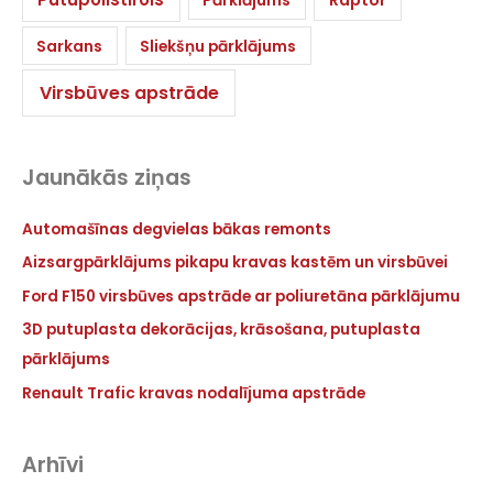
Pārklājums
Raptor
Sarkans
Sliekšņu pārklājums
Virsbūves apstrāde
Jaunākās ziņas
Automašīnas degvielas bākas remonts
Aizsargpārklājums pikapu kravas kastēm un virsbūvei
Ford F150 virsbūves apstrāde ar poliuretāna pārklājumu
3D putuplasta dekorācijas, krāsošana, putuplasta
pārklājums
Renault Trafic kravas nodalījuma apstrāde
Arhīvi