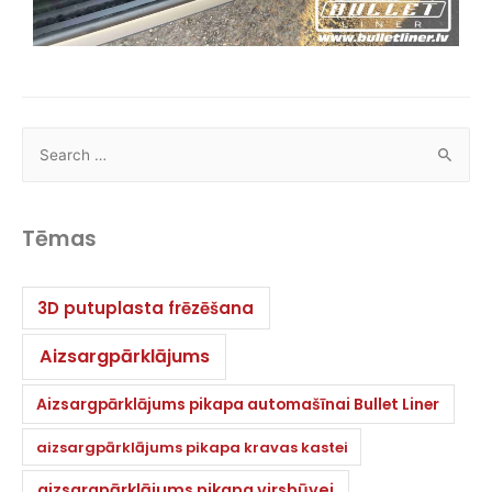
Tēmas
3D putuplasta frēzēšana
Aizsargpārklājums
Aizsargpārklājums pikapa automašīnai Bullet Liner
aizsargpārklājums pikapa kravas kastei
aizsargpārklājums pikapa virsbūvei