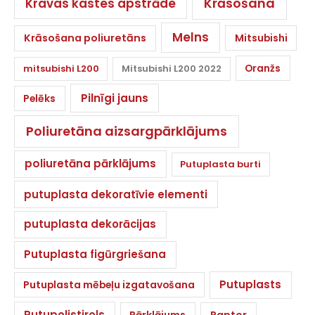
Krāsošana
Kravas kastes apstrāde
Melns
Krāsošana poliuretāns
Mitsubishi
Oranžs
mitsubishi L200
Mitsubishi L200 2022
Pilnīgi jauns
Pelēks
Poliuretāna aizsargpārklājums
poliuretāna pārklājums
Putuplasta burti
putuplasta dekoratīvie elementi
putuplasta dekorācijas
Putuplasta figūrgriešana
Putuplasts
Putuplasta mēbeļu izgatavošana
Putupolistirols