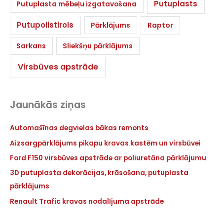
Putuplasts
Putuplasta mēbeļu izgatavošana
Putupolistirols
Pārklājums
Raptor
Sarkans
Sliekšņu pārklājums
Virsbūves apstrāde
Jaunākās ziņas
Automašīnas degvielas bākas remonts
Aizsargpārklājums pikapu kravas kastēm un virsbūvei
Ford F150 virsbūves apstrāde ar poliuretāna pārklājumu
3D putuplasta dekorācijas, krāsošana, putuplasta
pārklājums
Renault Trafic kravas nodalījuma apstrāde