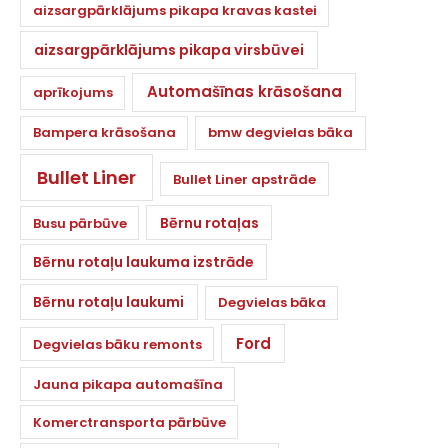
aizsargpārklājums pikapa kravas kastei
aizsargpārklājums pikapa virsbūvei
Automašīnas krāsošana
aprīkojums
Bampera krāsošana
bmw degvielas bāka
Bullet Liner
Bullet Liner apstrāde
Bērnu rotaļas
Busu pārbūve
Bērnu rotaļu laukuma izstrāde
Bērnu rotaļu laukumi
Degvielas bāka
Ford
Degvielas bāku remonts
Jauna pikapa automašīna
Komerctransporta pārbūve