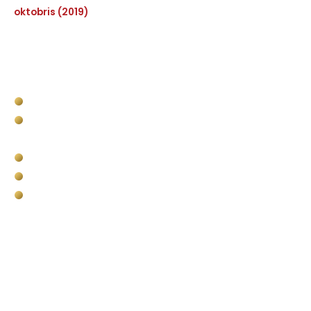
oktobris (2019)
Pakalpojumi
Kravas kastes apstrāde
Komerctransporta kravas nodalījuma
apstrāde
Bullet Liner militārais pielietojums
Pārklājumi vides un infrastruktūras objektiem
Putuplasta (EPS) griešana
Kontakti
SIA Baltic Bullet Liner