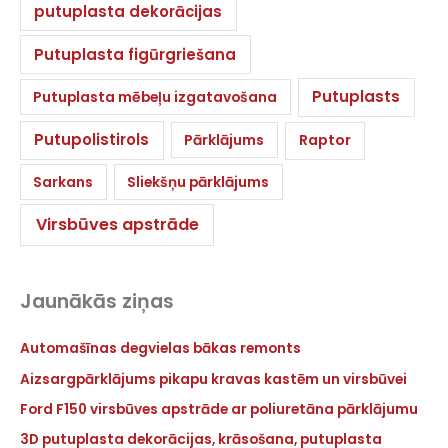
putuplasta dekorācijas
Putuplasta figūrgriešana
Putuplasts
Putuplasta mēbeļu izgatavošana
Putupolistirols
Pārklājums
Raptor
Sarkans
Sliekšņu pārklājums
Virsbūves apstrāde
Jaunākās ziņas
Automašīnas degvielas bākas remonts
Aizsargpārklājums pikapu kravas kastēm un virsbūvei
Ford F150 virsbūves apstrāde ar poliuretāna pārklājumu
3D putuplasta dekorācijas, krāsošana, putuplasta