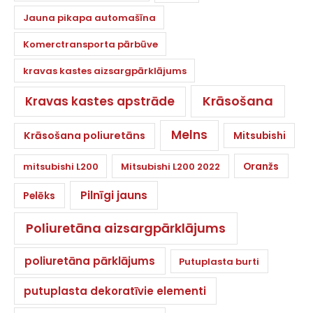
Jauna pikapa automašīna
Komerctransporta pārbūve
kravas kastes aizsargpārklājums
Krāsošana
Kravas kastes apstrāde
Melns
Krāsošana poliuretāns
Mitsubishi
Oranžs
mitsubishi L200
Mitsubishi L200 2022
Pilnīgi jauns
Pelēks
Poliuretāna aizsargpārklājums
poliuretāna pārklājums
Putuplasta burti
putuplasta dekoratīvie elementi