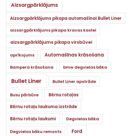
Aizsargpārklājums
Aizsargpārklājums pikapa automašīnai Bullet Liner
aizsargpārklājums pikapa kravas kastei
aizsargpārklājums pikapa virsbūvei
Automašīnas krāsošana
aprīkojums
Bampera krāsošana
bmw degvielas bāka
Bullet Liner
Bullet Liner apstrāde
Bērnu rotaļas
Busu pārbūve
Bērnu rotaļu laukuma izstrāde
Bērnu rotaļu laukumi
Degvielas bāka
Ford
Degvielas bāku remonts