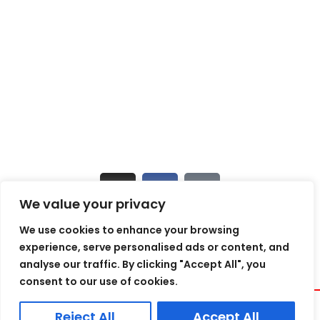
📍 Andrejostas iela 17, Rīga Latvija
+371 25187620
✉ info@bulletliner.lv
🕒 Darba laiks: P–Pk 9:00–18:00
Sekojiet jaunumiem
We value your privacy
We use cookies to enhance your browsing
experience, serve personalised ads or content, and
analyse our traffic. By clicking "Accept All", you
consent to our use of cookies.
Reject All
Accept All
© 2025 Bullet Liner Latvija / Visas tiesības