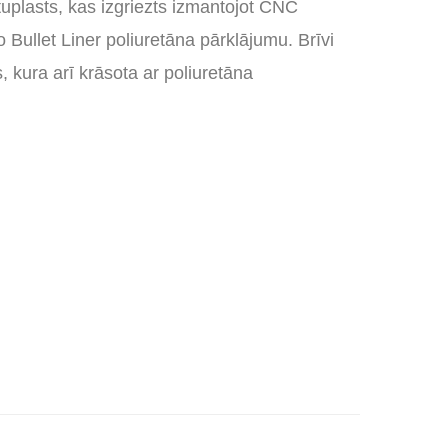
uplasts, kas izgriezts izmantojot CNC
Bullet Liner poliuretāna pārklājumu. Brīvi
s, kura arī krāsota ar poliuretāna