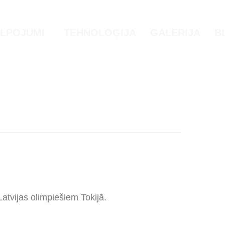
LPOJUMI
TEHNOLOĢIJA
GALERIJA
B
tvijas olimpiešiem Tokijā.