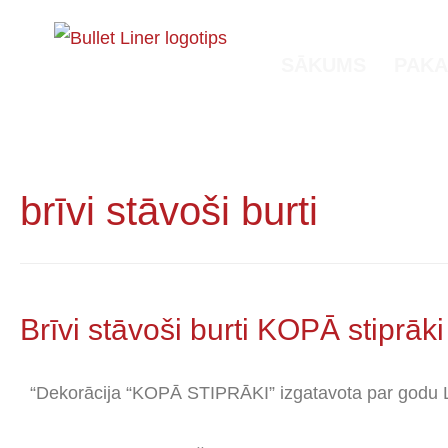
SĀKUMS
PAKA
brīvi stāvoši burti
Brīvi stāvoši burti KOPĀ stiprāki
“Dekorācija “KOPĀ STIPRĀKI” izgatavota par godu La