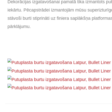
Dekorācijas izgatavošanai pamatā tika izmantots put
iekārtu. Pēcapstrādei izmantojām mūsu superizturīgo 
stāvoši burti stiprināti uz finiera saplākšņa platforma
pārklājumu.