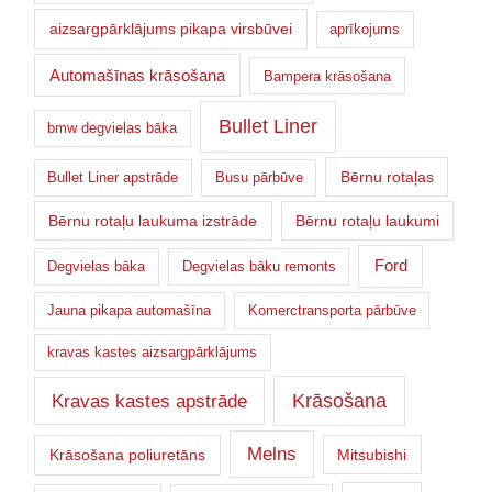
aizsargpārklājums pikapa virsbūvei
aprīkojums
Automašīnas krāsošana
Bampera krāsošana
Bullet Liner
bmw degvielas bāka
Bērnu rotaļas
Bullet Liner apstrāde
Busu pārbūve
Bērnu rotaļu laukuma izstrāde
Bērnu rotaļu laukumi
Ford
Degvielas bāka
Degvielas bāku remonts
Jauna pikapa automašīna
Komerctransporta pārbūve
kravas kastes aizsargpārklājums
Krāsošana
Kravas kastes apstrāde
Melns
Krāsošana poliuretāns
Mitsubishi