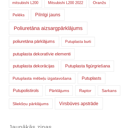
Oranžs
mitsubishi L200
Mitsubishi L200 2022
Pilnīgi jauns
Pelēks
Poliuretāna aizsargpārklājums
poliuretāna pārklājums
Putuplasta burti
putuplasta dekoratīvie elementi
putuplasta dekorācijas
Putuplasta figūrgriešana
Putuplasts
Putuplasta mēbeļu izgatavošana
Putupolistirols
Pārklājums
Raptor
Sarkans
Virsbūves apstrāde
Sliekšņu pārklājums
Jaunākās ziņas