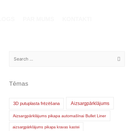
LOGS
PAR MUMS
KONTAKTI
Tēmas
Aizsargpārklājums
3D putuplasta frēzēšana
Aizsargpārklājums pikapa automašīnai Bullet Liner
aizsargpārklājums pikapa kravas kastei