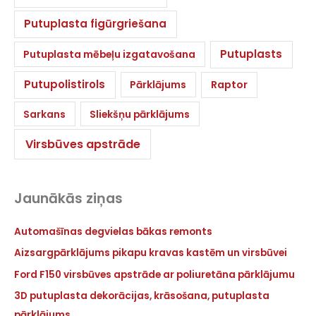
Putuplasta figūrgriešana
Putuplasts
Putuplasta mēbeļu izgatavošana
Putupolistirols
Pārklājums
Raptor
Sarkans
Sliekšņu pārklājums
Virsbūves apstrāde
Jaunākās ziņas
Automašīnas degvielas bākas remonts
Aizsargpārklājums pikapu kravas kastēm un virsbūvei
Ford F150 virsbūves apstrāde ar poliuretāna pārklājumu
3D putuplasta dekorācijas, krāsošana, putuplasta
pārklājums