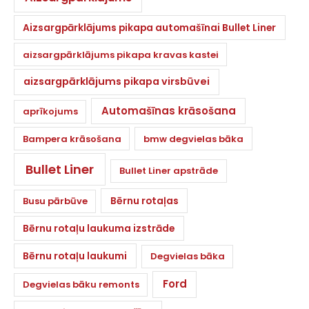
Aizsargpārklājums pikapa automašīnai Bullet Liner
aizsargpārklājums pikapa kravas kastei
aizsargpārklājums pikapa virsbūvei
Automašīnas krāsošana
aprīkojums
Bampera krāsošana
bmw degvielas bāka
Bullet Liner
Bullet Liner apstrāde
Bērnu rotaļas
Busu pārbūve
Bērnu rotaļu laukuma izstrāde
Bērnu rotaļu laukumi
Degvielas bāka
Ford
Degvielas bāku remonts