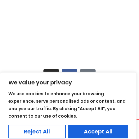
+371 25187620
✉ info@bulletliner.lv
🕒 Darba laiks: P–Pk 9:00–18:00
Sekojiet jaunumiem
We value your privacy
We use cookies to enhance your browsing
experience, serve personalised ads or content, and
analyse our traffic. By clicking "Accept All", you
consent to our use of cookies.
Reject All
Accept All
© 2025 Bullet Liner Latvija / Visas tiesības