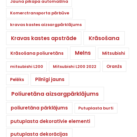
Jauna pikapa automašīna
Komerctransporta pārbūve
kravas kastes aizsargpārklājums
Krāsošana
Kravas kastes apstrāde
Melns
Krāsošana poliuretāns
Mitsubishi
Oranžs
mitsubishi L200
Mitsubishi L200 2022
Pilnīgi jauns
Pelēks
Poliuretāna aizsargpārklājums
poliuretāna pārklājums
Putuplasta burti
putuplasta dekoratīvie elementi
putuplasta dekorācijas