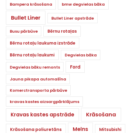
Bampera krāsošana
bmw degvielas bāka
Bullet Liner
Bullet Liner apstrāde
Bērnu rotaļas
Busu pārbūve
Bērnu rotaļu laukuma izstrāde
Bērnu rotaļu laukumi
Degvielas bāka
Ford
Degvielas bāku remonts
Jauna pikapa automašīna
Komerctransporta pārbūve
kravas kastes aizsargpārklājums
Krāsošana
Kravas kastes apstrāde
Melns
Krāsošana poliuretāns
Mitsubishi