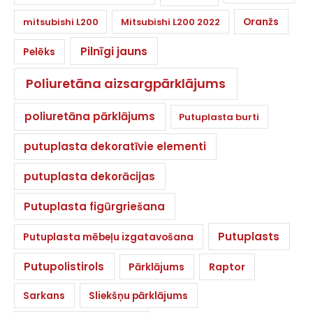
Oranžs
mitsubishi L200
Mitsubishi L200 2022
Pilnīgi jauns
Pelēks
Poliuretāna aizsargpārklājums
poliuretāna pārklājums
Putuplasta burti
putuplasta dekoratīvie elementi
putuplasta dekorācijas
Putuplasta figūrgriešana
Putuplasts
Putuplasta mēbeļu izgatavošana
Putupolistirols
Pārklājums
Raptor
Sarkans
Sliekšņu pārklājums