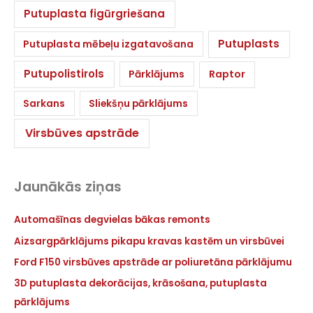
Putuplasta figūrgriešana
Putuplasts
Putuplasta mēbeļu izgatavošana
Putupolistirols
Pārklājums
Raptor
Sarkans
Sliekšņu pārklājums
Virsbūves apstrāde
Jaunākās ziņas
Automašīnas degvielas bākas remonts
Aizsargpārklājums pikapu kravas kastēm un virsbūvei
Ford F150 virsbūves apstrāde ar poliuretāna pārklājumu
3D putuplasta dekorācijas, krāsošana, putuplasta
pārklājums