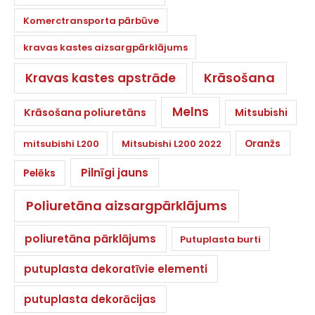
Komerctransporta pārbūve
kravas kastes aizsargpārklājums
Krāsošana
Kravas kastes apstrāde
Melns
Krāsošana poliuretāns
Mitsubishi
Oranžs
mitsubishi L200
Mitsubishi L200 2022
Pilnīgi jauns
Pelēks
Poliuretāna aizsargpārklājums
poliuretāna pārklājums
Putuplasta burti
putuplasta dekoratīvie elementi
putuplasta dekorācijas