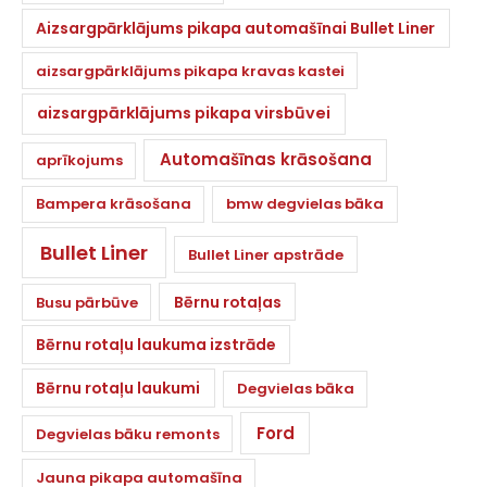
Aizsargpārklājums pikapa automašīnai Bullet Liner
aizsargpārklājums pikapa kravas kastei
aizsargpārklājums pikapa virsbūvei
Automašīnas krāsošana
aprīkojums
Bampera krāsošana
bmw degvielas bāka
Bullet Liner
Bullet Liner apstrāde
Bērnu rotaļas
Busu pārbūve
Bērnu rotaļu laukuma izstrāde
Bērnu rotaļu laukumi
Degvielas bāka
Ford
Degvielas bāku remonts
Jauna pikapa automašīna