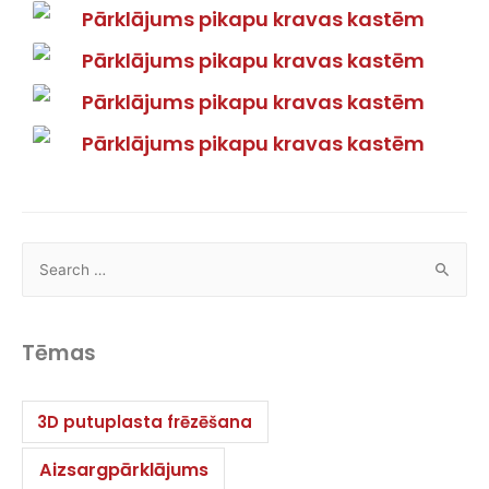
Tēmas
3D putuplasta frēzēšana
Aizsargpārklājums