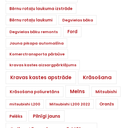
Bērnu rotaļu laukuma izstrāde
Bērnu rotaļu laukumi
Degvielas bāka
Ford
Degvielas bāku remonts
Jauna pikapa automašīna
Komerctransporta pārbūve
kravas kastes aizsargpārklājums
Krāsošana
Kravas kastes apstrāde
Melns
Krāsošana poliuretāns
Mitsubishi
Oranžs
mitsubishi L200
Mitsubishi L200 2022
Pilnīgi jauns
Pelēks