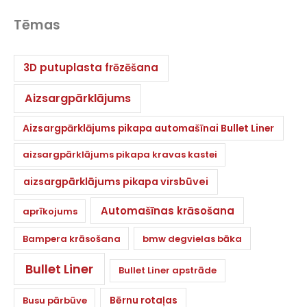
Tēmas
3D putuplasta frēzēšana
Aizsargpārklājums
Aizsargpārklājums pikapa automašīnai Bullet Liner
aizsargpārklājums pikapa kravas kastei
aizsargpārklājums pikapa virsbūvei
Automašīnas krāsošana
aprīkojums
Bampera krāsošana
bmw degvielas bāka
Bullet Liner
Bullet Liner apstrāde
Bērnu rotaļas
Busu pārbūve