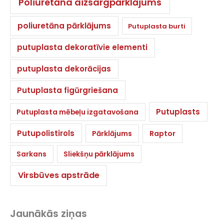
Poliuretāna aizsargpārklājums
poliuretāna pārklājums
Putuplasta burti
putuplasta dekoratīvie elementi
putuplasta dekorācijas
Putuplasta figūrgriešana
Putuplasts
Putuplasta mēbeļu izgatavošana
Putupolistirols
Pārklājums
Raptor
Sarkans
Sliekšņu pārklājums
Virsbūves apstrāde
Jaunākās ziņas