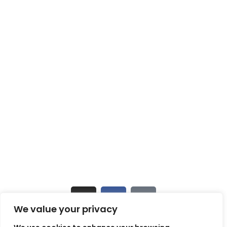
Kontakti
SIA Baltic Bullet Liner
📍 Andrejostas iela 17, Rīga Latvija
+371 25187620
✉ info@bulletliner.lv
🕒 Darba laiks: P–Pk 9:00–18:00
Sekojiet jaunumiem
We value your privacy