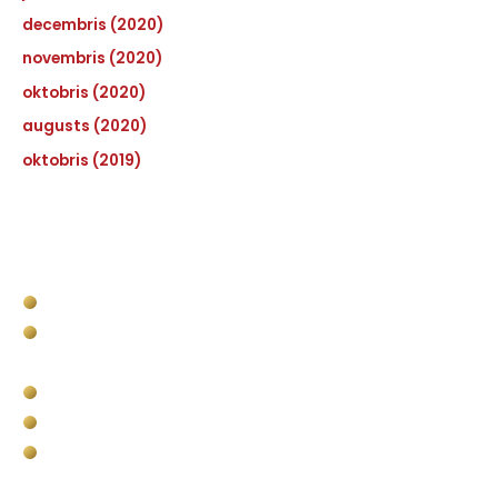
decembris (2020)
novembris (2020)
oktobris (2020)
augusts (2020)
oktobris (2019)
Pakalpojumi
Kravas kastes apstrāde
Komerctransporta kravas nodalījuma
apstrāde
Bullet Liner militārais pielietojums
Pārklājumi vides un infrastruktūras objektiem
Putuplasta (EPS) griešana