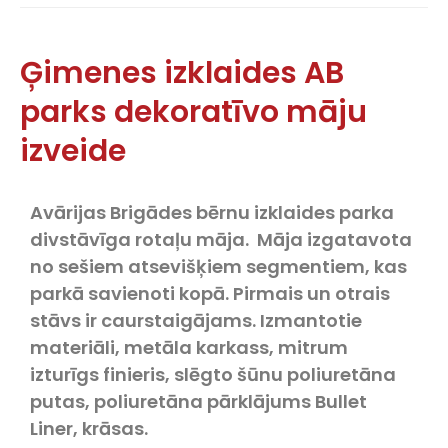
Ģimenes izklaides AB
parks dekoratīvo māju
izveide
Avārijas Brigādes bērnu izklaides parka
divstāvīga rotaļu māja. Māja izgatavota
no sešiem atsevišķiem segmentiem, kas
parkā savienoti kopā. Pirmais un otrais
stāvs ir caurstaigājams. Izmantotie
materiāli, metāla karkass, mitrum
izturīgs finieris, slēgto šūnu poliuretāna
putas, poliuretāna pārklājums Bullet
Liner, krāsas.