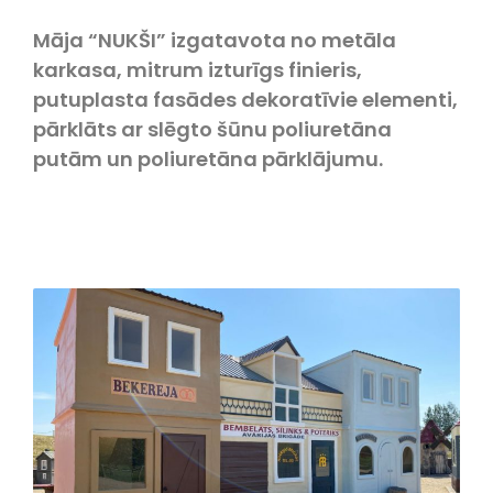
Māja “NUKŠI” izgatavota no metāla
karkasa, mitrum izturīgs finieris,
putuplasta fasādes dekoratīvie elementi,
pārklāts ar slēgto šūnu poliuretāna
putām un poliuretāna pārklājumu.