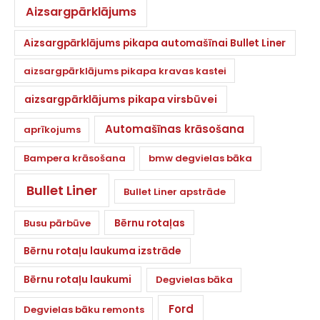
Aizsargpārklājums
Aizsargpārklājums pikapa automašīnai Bullet Liner
aizsargpārklājums pikapa kravas kastei
aizsargpārklājums pikapa virsbūvei
Automašīnas krāsošana
aprīkojums
Bampera krāsošana
bmw degvielas bāka
Bullet Liner
Bullet Liner apstrāde
Bērnu rotaļas
Busu pārbūve
Bērnu rotaļu laukuma izstrāde
Bērnu rotaļu laukumi
Degvielas bāka
Ford
Degvielas bāku remonts