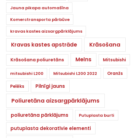
Jauna pikapa automašīna
Komerctransporta pārbūve
kravas kastes aizsargpārklājums
Krāsošana
Kravas kastes apstrāde
Melns
Krāsošana poliuretāns
Mitsubishi
Oranžs
mitsubishi L200
Mitsubishi L200 2022
Pilnīgi jauns
Pelēks
Poliuretāna aizsargpārklājums
poliuretāna pārklājums
Putuplasta burti
putuplasta dekoratīvie elementi