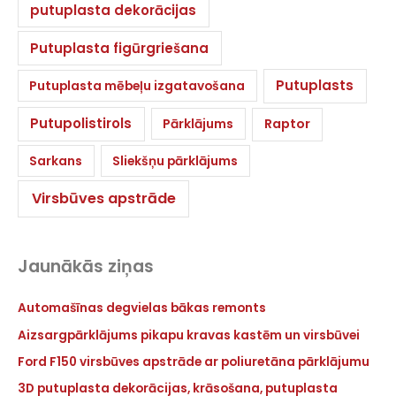
putuplasta dekorācijas
Putuplasta figūrgriešana
Putuplasts
Putuplasta mēbeļu izgatavošana
Putupolistirols
Pārklājums
Raptor
Sarkans
Sliekšņu pārklājums
Virsbūves apstrāde
Jaunākās ziņas
Automašīnas degvielas bākas remonts
Aizsargpārklājums pikapu kravas kastēm un virsbūvei
Ford F150 virsbūves apstrāde ar poliuretāna pārklājumu
3D putuplasta dekorācijas, krāsošana, putuplasta