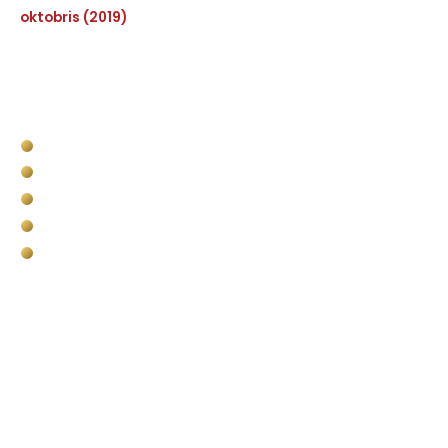
oktobris (2019)
Pakalpojumi
Kravas kastes apstrāde
Komerctransporta kravas nodalījuma apstrāde
Bullet Liner militārais pielietojums
Pārklājumi vides un infrastruktūras objektiem
Putuplasta (EPS) griešana
Kontakti
SIA Baltic Bullet Liner
📍 Andrejostas iela 17, Rīga Latvija