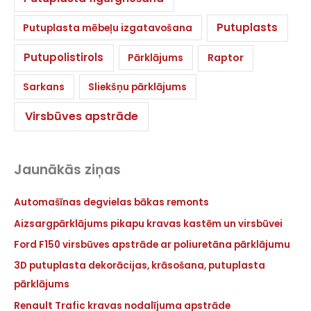
Putuplasts
Putuplasta mēbeļu izgatavošana
Putupolistirols
Pārklājums
Raptor
Sarkans
Sliekšņu pārklājums
Virsbūves apstrāde
Jaunākās ziņas
Automašīnas degvielas bākas remonts
Aizsargpārklājums pikapu kravas kastēm un virsbūvei
Ford F150 virsbūves apstrāde ar poliuretāna pārklājumu
3D putuplasta dekorācijas, krāsošana, putuplasta
pārklājums
Renault Trafic kravas nodalījuma apstrāde