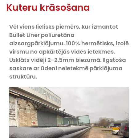
Kuteru krāsošana
Vēl viens lielisks piemērs, kur izmantot
Bullet Liner poliuretāna
aizsargpārklājumu. 100% hermētisks, izolē
virsmu no apkārtējās vides ietekmes.
Uzklāts vidēji 2-2.5mm biezumā. Ilgstoša
saskare ar ūdeni neietekmē pārklājuma
struktūru.