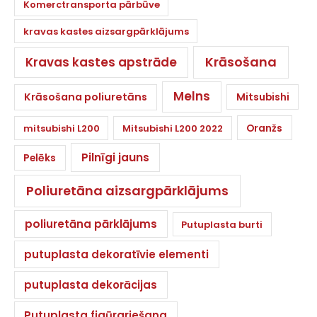
Komerctransporta pārbūve
kravas kastes aizsargpārklājums
Krāsošana
Kravas kastes apstrāde
Melns
Krāsošana poliuretāns
Mitsubishi
Oranžs
mitsubishi L200
Mitsubishi L200 2022
Pilnīgi jauns
Pelēks
Poliuretāna aizsargpārklājums
poliuretāna pārklājums
Putuplasta burti
putuplasta dekoratīvie elementi
putuplasta dekorācijas
Putuplasta figūrgriešana