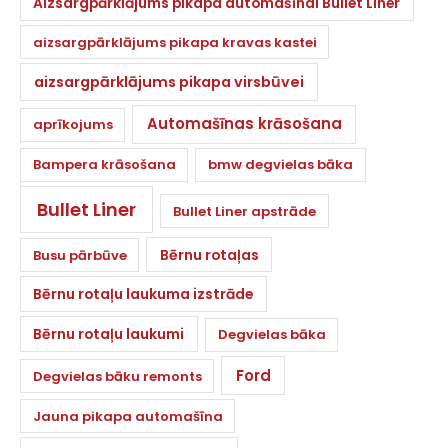
Aizsargpārklājums pikapa automašīnai Bullet Liner
aizsargpārklājums pikapa kravas kastei
aizsargpārklājums pikapa virsbūvei
Automašīnas krāsošana
aprīkojums
Bampera krāsošana
bmw degvielas bāka
Bullet Liner
Bullet Liner apstrāde
Bērnu rotaļas
Busu pārbūve
Bērnu rotaļu laukuma izstrāde
Bērnu rotaļu laukumi
Degvielas bāka
Ford
Degvielas bāku remonts
Jauna pikapa automašīna