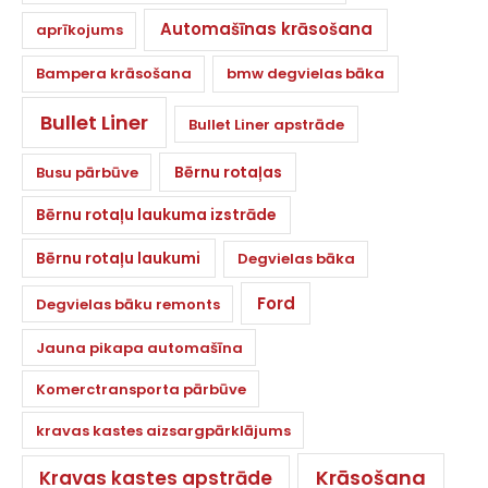
Automašīnas krāsošana
aprīkojums
Bampera krāsošana
bmw degvielas bāka
Bullet Liner
Bullet Liner apstrāde
Bērnu rotaļas
Busu pārbūve
Bērnu rotaļu laukuma izstrāde
Bērnu rotaļu laukumi
Degvielas bāka
Ford
Degvielas bāku remonts
Jauna pikapa automašīna
Komerctransporta pārbūve
kravas kastes aizsargpārklājums
Krāsošana
Kravas kastes apstrāde