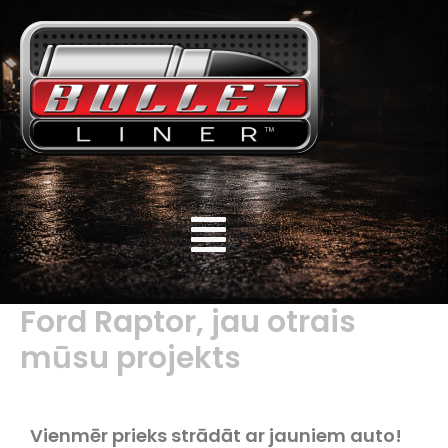
Ford Raptor, jau otrais
mūsu projekts
Vienmēr prieks strādāt ar jauniem auto!