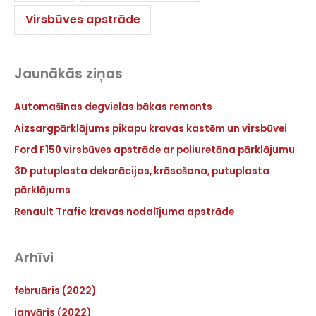
Virsbūves apstrāde
Jaunākās ziņas
Automašīnas degvielas bākas remonts
Aizsargpārklājums pikapu kravas kastēm un virsbūvei
Ford F150 virsbūves apstrāde ar poliuretāna pārklājumu
3D putuplasta dekorācijas, krāsošana, putuplasta
pārklājums
Renault Trafic kravas nodalījuma apstrāde
Arhīvi
februāris (2022)
janvāris (2022)