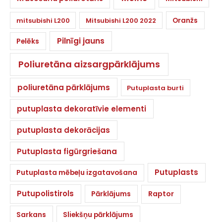
Oranžs
mitsubishi L200
Mitsubishi L200 2022
Pilnīgi jauns
Pelēks
Poliuretāna aizsargpārklājums
poliuretāna pārklājums
Putuplasta burti
putuplasta dekoratīvie elementi
putuplasta dekorācijas
Putuplasta figūrgriešana
Putuplasts
Putuplasta mēbeļu izgatavošana
Putupolistirols
Pārklājums
Raptor
Sarkans
Sliekšņu pārklājums