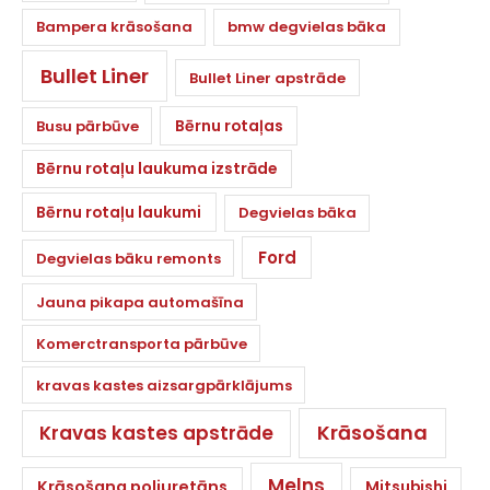
Bampera krāsošana
bmw degvielas bāka
Bullet Liner
Bullet Liner apstrāde
Bērnu rotaļas
Busu pārbūve
Bērnu rotaļu laukuma izstrāde
Bērnu rotaļu laukumi
Degvielas bāka
Ford
Degvielas bāku remonts
Jauna pikapa automašīna
Komerctransporta pārbūve
kravas kastes aizsargpārklājums
Krāsošana
Kravas kastes apstrāde
Melns
Krāsošana poliuretāns
Mitsubishi