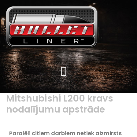
Mitshubishi L200 kravs
nodalījumu apstrāde
Paralēli citiem darbiem netiek aizmirsts