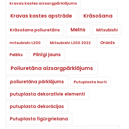
kravas kastes aizsargpārklājums
Krāsošana
Kravas kastes apstrāde
Melns
Krāsošana poliuretāns
Mitsubishi
Oranžs
mitsubishi L200
Mitsubishi L200 2022
Pilnīgi jauns
Pelēks
Poliuretāna aizsargpārklājums
poliuretāna pārklājums
Putuplasta burti
putuplasta dekoratīvie elementi
putuplasta dekorācijas
Putuplasta figūrgriešana