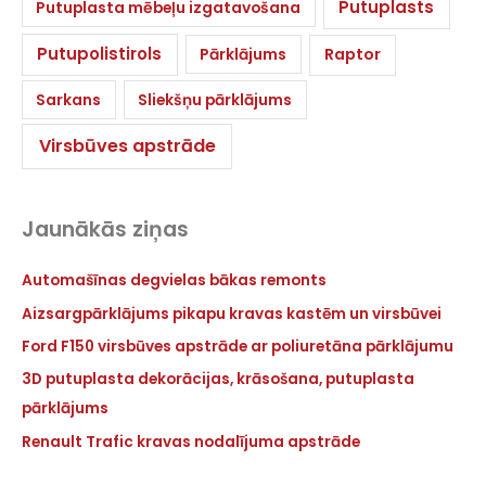
Putuplasts
Putuplasta mēbeļu izgatavošana
Putupolistirols
Pārklājums
Raptor
Sarkans
Sliekšņu pārklājums
Virsbūves apstrāde
Jaunākās ziņas
Automašīnas degvielas bākas remonts
Aizsargpārklājums pikapu kravas kastēm un virsbūvei
Ford F150 virsbūves apstrāde ar poliuretāna pārklājumu
3D putuplasta dekorācijas, krāsošana, putuplasta
pārklājums
Renault Trafic kravas nodalījuma apstrāde