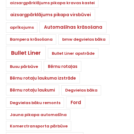
aizsargpārklājums pikapa kravas kastei
aizsargpārklājums pikapa virsbūvei
Automašīnas krāsošana
aprīkojums
Bampera krāsošana
bmw degvielas bāka
Bullet Liner
Bullet Liner apstrāde
Bērnu rotaļas
Busu pārbūve
Bērnu rotaļu laukuma izstrāde
Bērnu rotaļu laukumi
Degvielas bāka
Ford
Degvielas bāku remonts
Jauna pikapa automašīna
Komerctransporta pārbūve