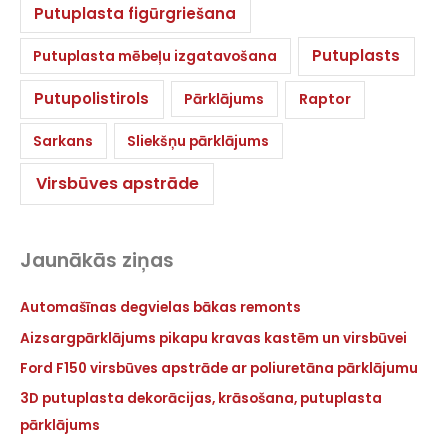
Putuplasta figūrgriešana
Putuplasts
Putuplasta mēbeļu izgatavošana
Putupolistirols
Pārklājums
Raptor
Sarkans
Sliekšņu pārklājums
Virsbūves apstrāde
Jaunākās ziņas
Automašīnas degvielas bākas remonts
Aizsargpārklājums pikapu kravas kastēm un virsbūvei
Ford F150 virsbūves apstrāde ar poliuretāna pārklājumu
3D putuplasta dekorācijas, krāsošana, putuplasta
pārklājums