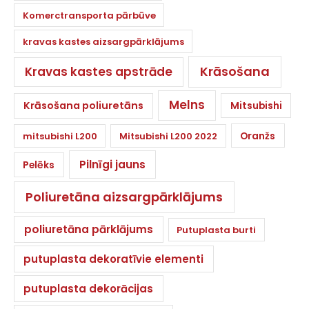
Komerctransporta pārbūve
kravas kastes aizsargpārklājums
Krāsošana
Kravas kastes apstrāde
Melns
Krāsošana poliuretāns
Mitsubishi
Oranžs
mitsubishi L200
Mitsubishi L200 2022
Pilnīgi jauns
Pelēks
Poliuretāna aizsargpārklājums
poliuretāna pārklājums
Putuplasta burti
putuplasta dekoratīvie elementi
putuplasta dekorācijas