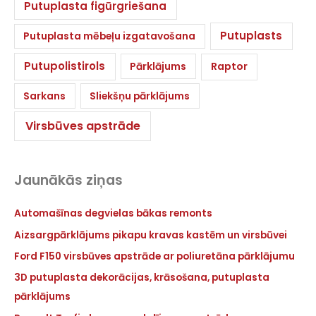
Putuplasta figūrgriešana
Putuplasts
Putuplasta mēbeļu izgatavošana
Putupolistirols
Pārklājums
Raptor
Sarkans
Sliekšņu pārklājums
Virsbūves apstrāde
Jaunākās ziņas
Automašīnas degvielas bākas remonts
Aizsargpārklājums pikapu kravas kastēm un virsbūvei
Ford F150 virsbūves apstrāde ar poliuretāna pārklājumu
3D putuplasta dekorācijas, krāsošana, putuplasta
pārklājums