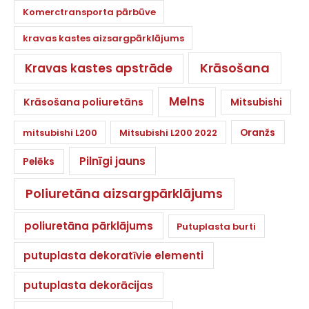
Komerctransporta pārbūve
kravas kastes aizsargpārklājums
Krāsošana
Kravas kastes apstrāde
Melns
Krāsošana poliuretāns
Mitsubishi
Oranžs
mitsubishi L200
Mitsubishi L200 2022
Pilnīgi jauns
Pelēks
Poliuretāna aizsargpārklājums
poliuretāna pārklājums
Putuplasta burti
putuplasta dekoratīvie elementi
putuplasta dekorācijas