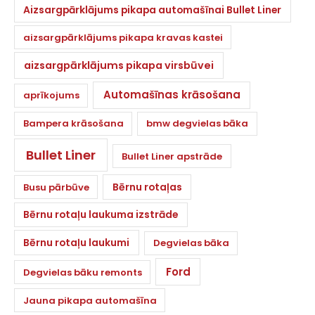
Aizsargpārklājums pikapa automašīnai Bullet Liner
aizsargpārklājums pikapa kravas kastei
aizsargpārklājums pikapa virsbūvei
Automašīnas krāsošana
aprīkojums
Bampera krāsošana
bmw degvielas bāka
Bullet Liner
Bullet Liner apstrāde
Bērnu rotaļas
Busu pārbūve
Bērnu rotaļu laukuma izstrāde
Bērnu rotaļu laukumi
Degvielas bāka
Ford
Degvielas bāku remonts
Jauna pikapa automašīna