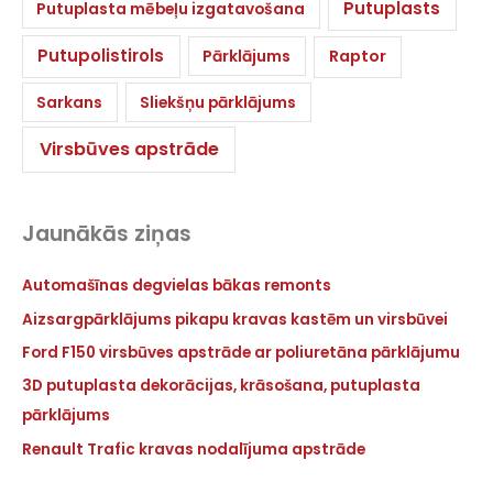
Putuplasts
Putuplasta mēbeļu izgatavošana
Putupolistirols
Pārklājums
Raptor
Sarkans
Sliekšņu pārklājums
Virsbūves apstrāde
Jaunākās ziņas
Automašīnas degvielas bākas remonts
Aizsargpārklājums pikapu kravas kastēm un virsbūvei
Ford F150 virsbūves apstrāde ar poliuretāna pārklājumu
3D putuplasta dekorācijas, krāsošana, putuplasta
pārklājums
Renault Trafic kravas nodalījuma apstrāde