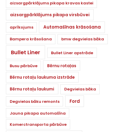
aizsargpārklājums pikapa kravas kastei
aizsargpārklājums pikapa virsbūvei
Automašīnas krāsošana
aprīkojums
Bampera krāsošana
bmw degvielas bāka
Bullet Liner
Bullet Liner apstrāde
Bērnu rotaļas
Busu pārbūve
Bērnu rotaļu laukuma izstrāde
Bērnu rotaļu laukumi
Degvielas bāka
Ford
Degvielas bāku remonts
Jauna pikapa automašīna
Komerctransporta pārbūve